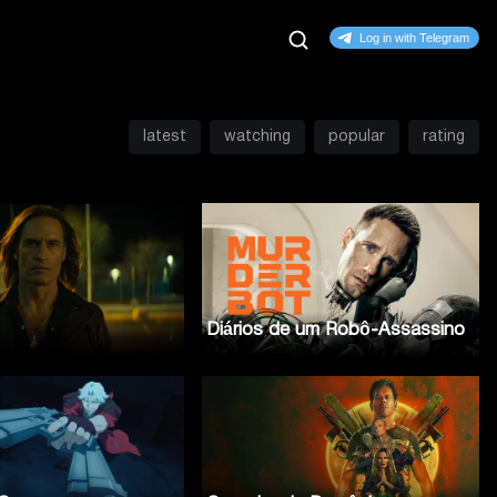
latest
watching
popular
rating
Diários de um Robô-Assassino