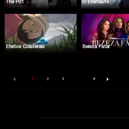
The Pitt
O Eternauta
Efeitos Colaterais
Beleza Fatal
1
2
3
...
8