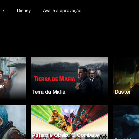
lix
Disney
Avalie a aprovação
er
Terra da Máfia
Duster
Asterix e Obelix: O Combate