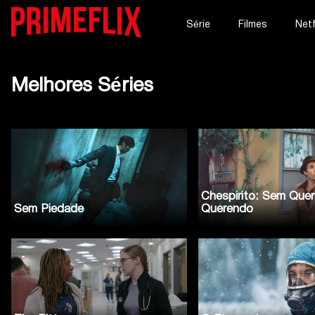
Série
Filmes
Netf
Melhores Séries
Chespirito: Sem Quer
Sem Piedade
Querendo