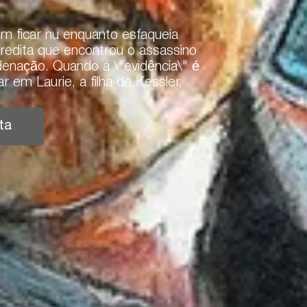
em ficar nu enquanto esfaqueia
acredita que encontrou o assassino
ndenação. Quando a \"evidência\" é
r em Laurie, a filha de Kessler.
ta