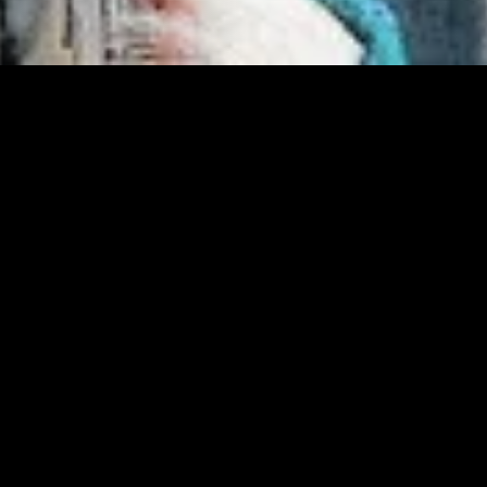
nado
Recém-adicionado
Rec