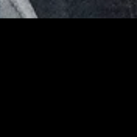
ém-adicionado
Recém-adicionado