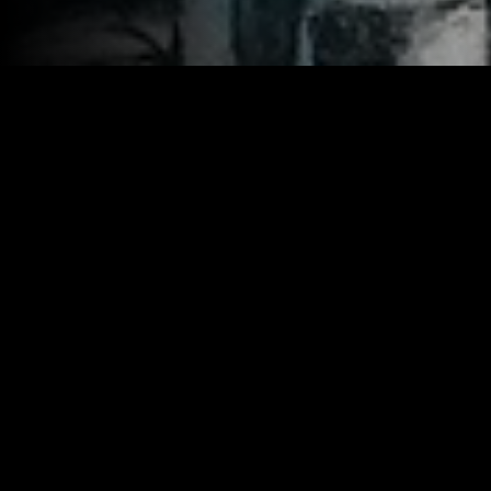
Year:
1983
|
IMDB:
6.2
Genres:
Ação
Drama
Suspense
Similar
Recém-adicionado
Recém-adicio