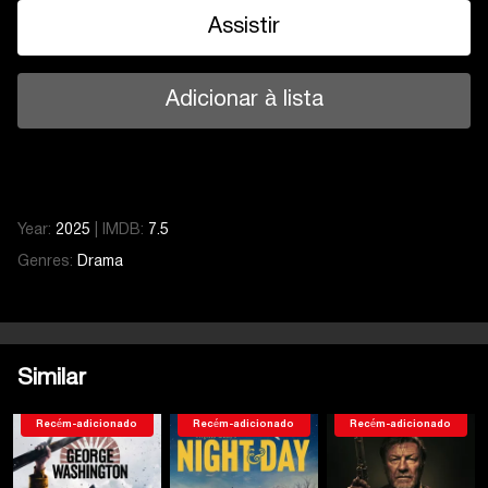
Assistir
Adicionar à lista
Year:
2025
|
IMDB:
7.5
Genres:
Drama
Similar
Recém-adicionado
Recém-adicionado
Recém-adicionado