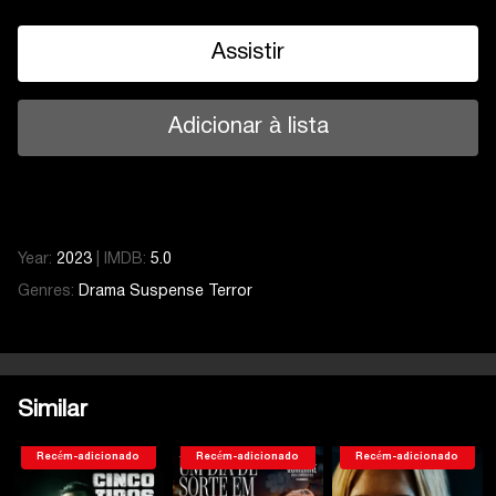
Assistir
Adicionar à lista
Year:
2023
|
IMDB:
5.0
Genres:
Drama
Suspense
Terror
Similar
Recém-adicionado
Recém-adicionado
Recém-adicionado