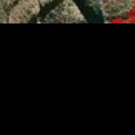
nado
Recém-adicionado
Rec