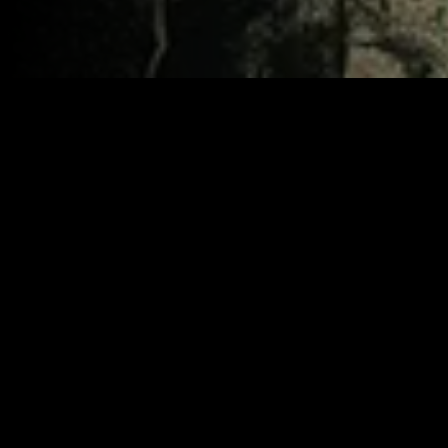
Year:
2024
|
IMDB:
6.5
Genres:
Ação
Comédia
Suspense
Similar
Recém-adicionado
Recém-adicio