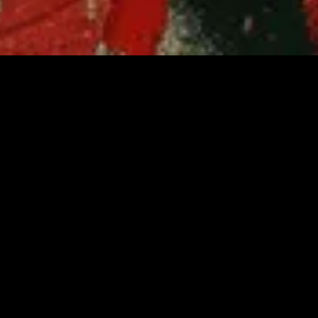
ém-adicionado
Recém-adicionado