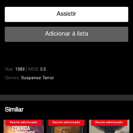
Assistir
Adicionar à lista
Year:
1989
|
IMDB:
5.5
Genres:
Suspense
Terror
Similar
Recém-adicionado
Recém-adicionado
Recém-adicionado