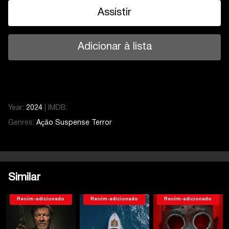
Assistir
Adicionar à lista
Year:
2024
|
IMDB:
Genres:
Ação
Suspense
Terror
Similar
Recém-adicionado
Recém-adicionado
Recém-adicionado