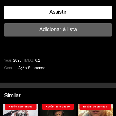
Assistir
Adicionar à lista
Year:
2025
|
IMDB:
6.2
Genres:
Ação
Suspense
Similar
Recém-adicionado
Recém-adicionado
Recém-adicionado