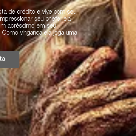
sta de crédito e vive com seu
impressionar seu chefe, ela
 um acréscimo em seu
. Como vingança ela joga uma
ta