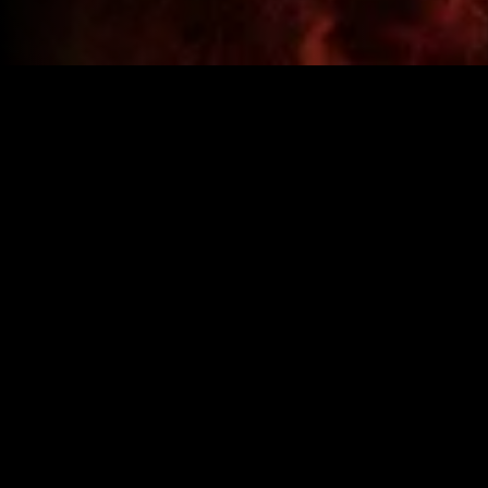
Year:
2009
|
IMDB:
6.5
Genres:
Suspense
Terror
Similar
Recém-adicionado
Recém-adicio