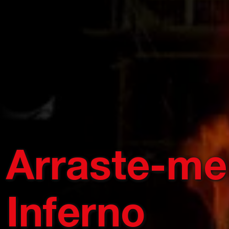
Arraste-me
Inferno