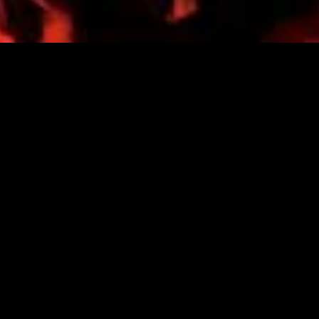
ém-adicionado
Recém-adicionado