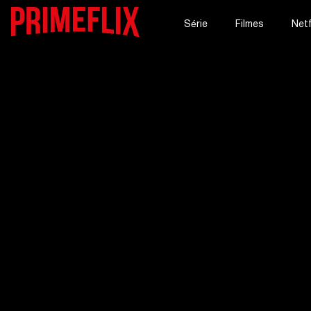
Série
Filmes
Netf