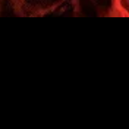
nado
Recém-adicionado
Rec