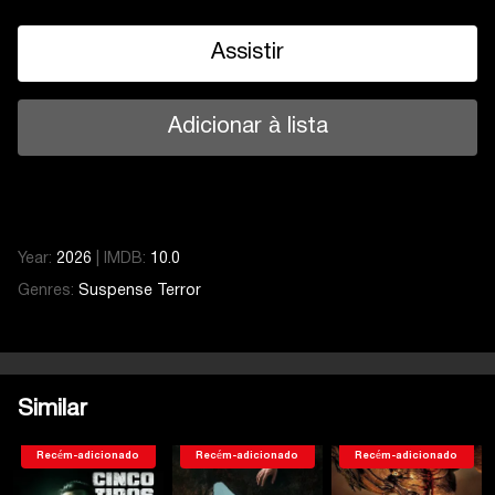
Assistir
Adicionar à lista
Year:
2026
|
IMDB:
10.0
Genres:
Suspense
Terror
Similar
Recém-adicionado
Recém-adicionado
Recém-adicionado