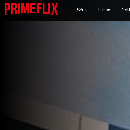
Série
Filmes
Netf