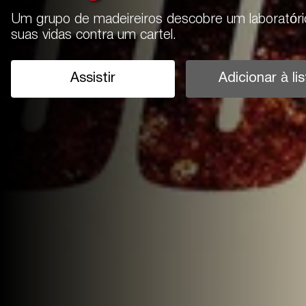
Um grupo de madeireiros descobre um laboratório 
suas vidas contra um cartel.
Assistir
Adicionar à lis