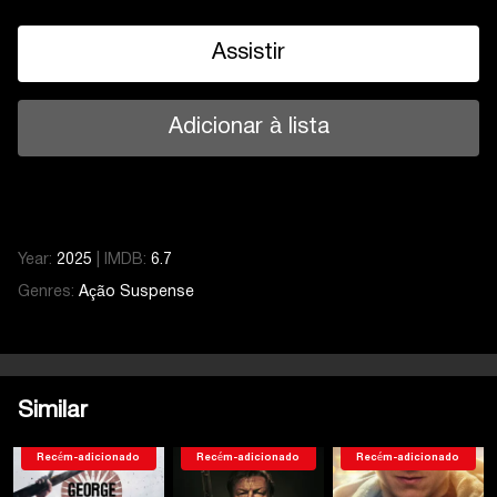
Assistir
Adicionar à lista
Year:
2025
|
IMDB:
6.7
Genres:
Ação
Suspense
Similar
Recém-adicionado
Recém-adicionado
Recém-adicionado