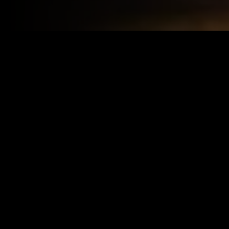
Year:
2025
|
IMDB:
8.5
Genres:
Ação
Aventura
Similar
Recém-adicionado
Recém-adicio