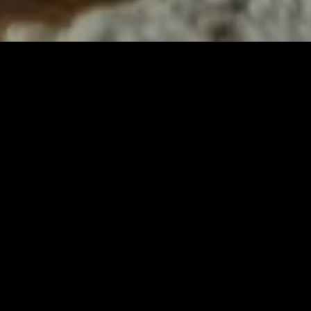
ém-adicionado
Recém-adicionado