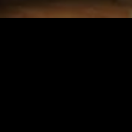
nado
Recém-adicionado
Rec