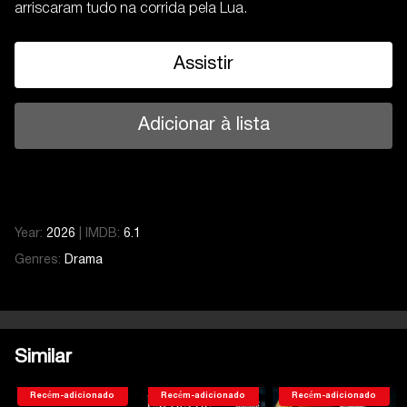
arriscaram tudo na corrida pela Lua.
Assistir
Adicionar à lista
Year:
2026
|
IMDB:
6.1
Genres:
Drama
Temporada 1
Serie 8
Temporada 1
Serie 1
Serie 2
Similar
Serie 3
Serie 4
Recém-adicionado
Recém-adicionado
Recém-adicionado