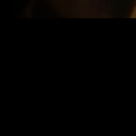
Year:
2026
|
IMDB:
10.0
Genres:
Drama
Suspense
Terror
Similar
Recém-adicionado
Recém-adicio