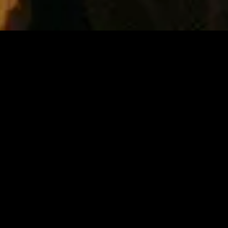
ém-adicionado
Recém-adicionado