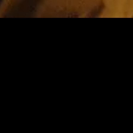
nado
Recém-adicionado
Rec