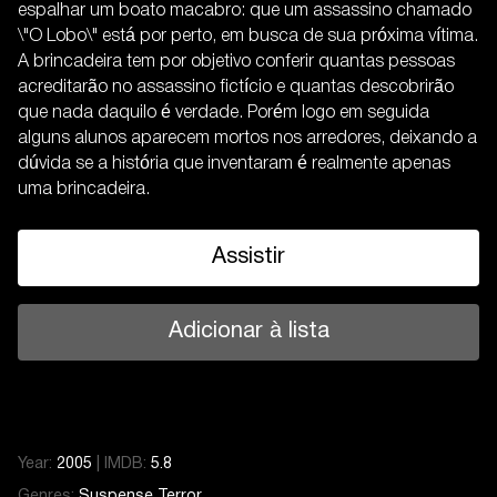
espalhar um boato macabro: que um assassino chamado
\"O Lobo\" está por perto, em busca de sua próxima vítima.
A brincadeira tem por objetivo conferir quantas pessoas
acreditarão no assassino fictício e quantas descobrirão
que nada daquilo é verdade. Porém logo em seguida
alguns alunos aparecem mortos nos arredores, deixando a
dúvida se a história que inventaram é realmente apenas
uma brincadeira.
Assistir
Adicionar à lista
Year:
2005
|
IMDB:
5.8
Genres:
Suspense
Terror