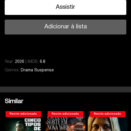
Assistir
Adicionar à lista
Year:
2026
|
IMDB:
6.8
Genres:
Drama
Suspense
Temporada 1
Serie 8
Temporada 1
Serie 1
Serie 2
Similar
Serie 3
Serie 4
Recém-adicionado
Recém-adicionado
Recém-adicionado
Serie 5
Serie 6