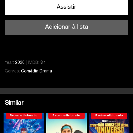
Assistir
Adicionar à lista
Year:
2026
|
IMDB:
8.1
Genres:
Comédia
Drama
Temporada 1
Serie 7
Temporada 1
Serie 1
Serie 2
Similar
Serie 3
Serie 4
Recém-adicionado
Recém-adicionado
Recém-adicionado
Serie 5
Serie 6