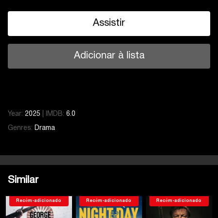
Assistir
Adicionar à lista
Year:
2025
|
IMDB:
6.0
Genres:
Drama
Similar
Recém-adicionado
Recém-adicionado
Recém-adicionado