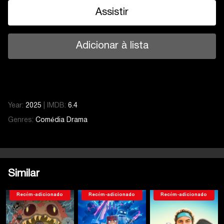
Assistir
Adicionar à lista
Year:
2025
|
IMDB:
6.4
Genres:
Comédia
Drama
Similar
Recém-adicionado
Recém-adicionado
Recém-adicionado