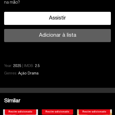
na mão?
Assistir
Adicionar à lista
Year:
2025
|
IMDB:
2.5
Genres:
Ação
Drama
Similar
Recém-adicionado
Recém-adicionado
Recém-adicionado