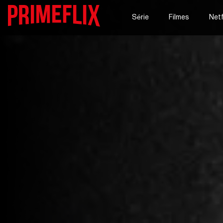
Série
Filmes
Netf