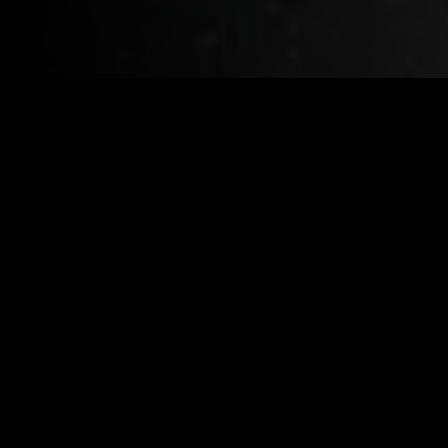
Year:
2024
|
IMDB:
5.0
Genres:
Ficção Científica
Terror
Similar
Recém-adicionado