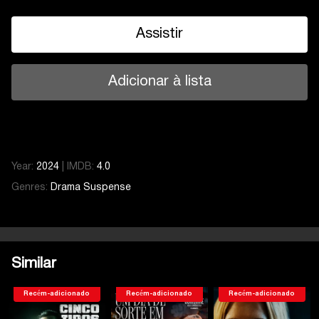
Assistir
Adicionar à lista
Year:
2024
|
IMDB:
4.0
Genres:
Drama
Suspense
Similar
Recém-adicionado
Recém-adicionado
Recém-adicionado