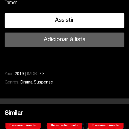
Tamer.
Assistir
Adicionar à lista
Year:
2019
|
IMDB:
7.8
Genres:
Drama
Suspense
Similar
Recém-adicionado
Recém-adicionado
Recém-adicionado