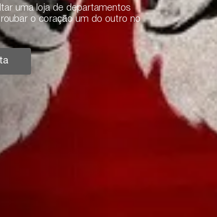
ltar uma loja de departamentos
l roubar o coração um do outro no
ta