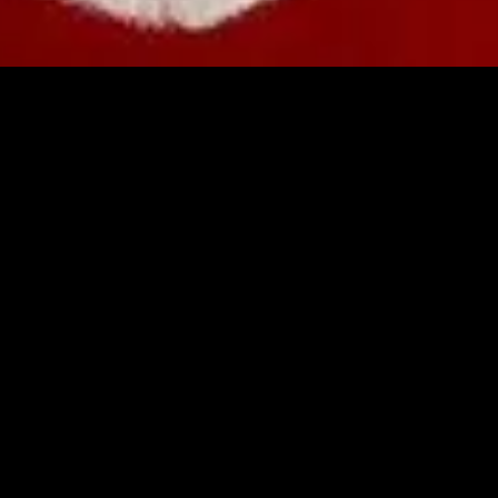
ém-adicionado
Recém-adicionado