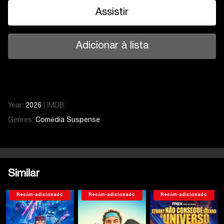
Assistir
Adicionar à lista
Year:
2026
|
IMDB:
Genres:
Comédia
Suspense
Similar
Recém-adicionado
Recém-adicionado
Recém-adicionado