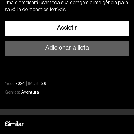
irmã e precisará usar toda sua coragem e inteligência para
salvá-la de monstros terríveis.
Assistir
Adicionar à lista
Year:
2024
|
IMDB:
5.6
Genres:
Aventura
Similar