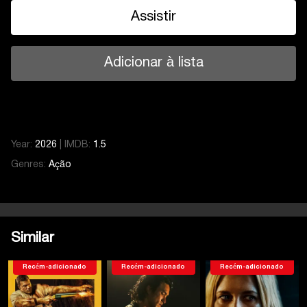
Assistir
Adicionar à lista
Year:
2026
|
IMDB:
1.5
Genres:
Ação
Similar
Recém-adicionado
Recém-adicionado
Recém-adicionado