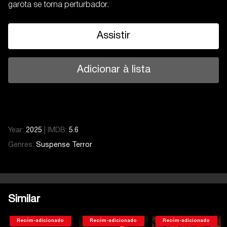
garota se torna perturbador.
Assistir
Adicionar à lista
Year:
2025
|
IMDB:
5.6
Genres:
Suspense
Terror
Similar
Recém-adicionado
Recém-adicionado
Recém-adicionado