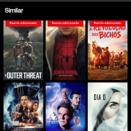
Similar
Recém-adicionado
Recém-adicionado
Recém-adicionado