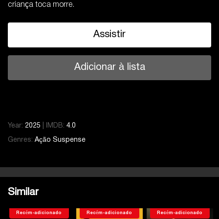
criança toca morre.
Assistir
Adicionar à lista
Year:
2025
|
IMDB:
4.0
Genres:
Ação
Suspense
Similar
Recém-adicionado
Recém-adicionado
Recém-adicionado