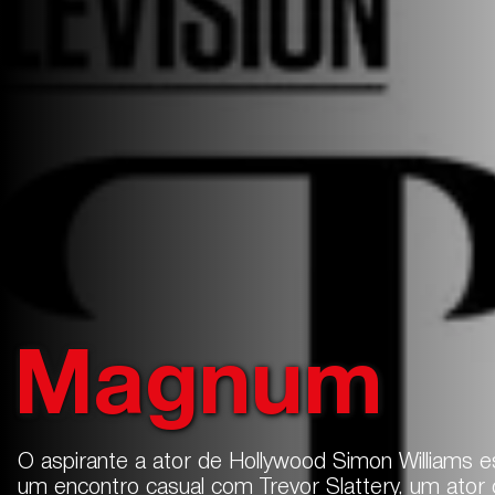
Magnum
O aspirante a ator de Hollywood Simon Williams e
um encontro casual com Trevor Slattery, um ator