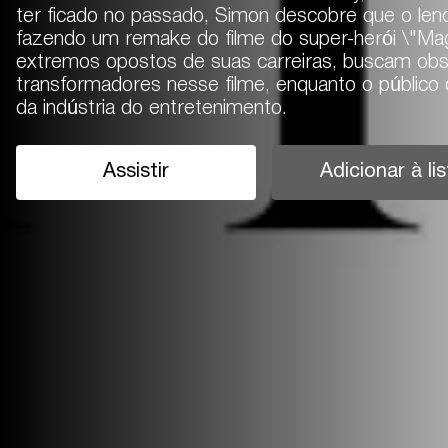
ter ficado no passado, Simon descobre que o lend
fazendo um remake do filme do super-herói \"Ma
extremos opostos de suas carreiras, buscam ob
transformadores nesse filme, enquanto o público
da indústria do entretenimento.
Assistir
Adicionar à lis