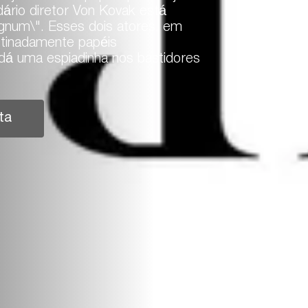
ário diretor Von Kovak está
gnum\". Esses dois atores, em
stinadamente papéis
 dá uma espiadinha nos bastidores
ta