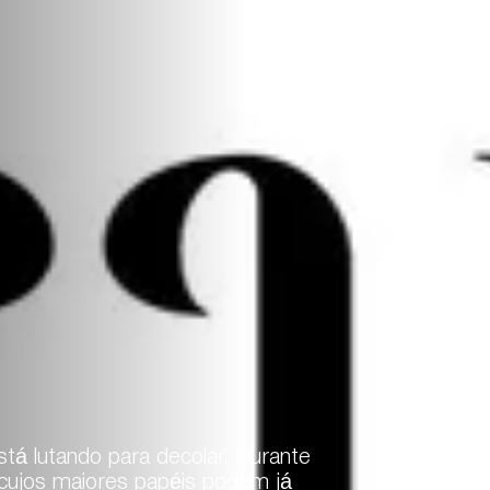
stá lutando para decolar. Durante
 cujos maiores papéis podem já