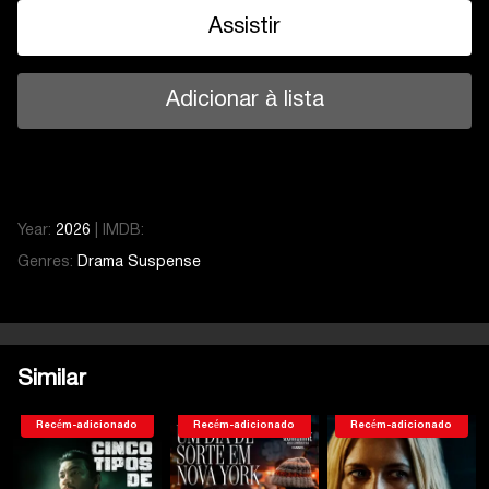
Assistir
Adicionar à lista
Year:
2026
|
IMDB:
Genres:
Drama
Suspense
Similar
Recém-adicionado
Recém-adicionado
Recém-adicionado