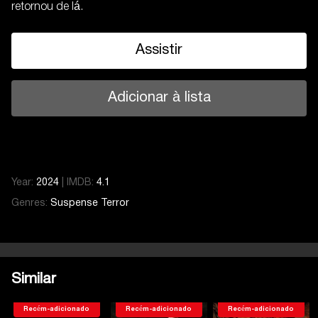
retornou de lá.
Assistir
Adicionar à lista
Year:
2024
|
IMDB:
4.1
Genres:
Suspense
Terror
Similar
Recém-adicionado
Recém-adicionado
Recém-adicionado