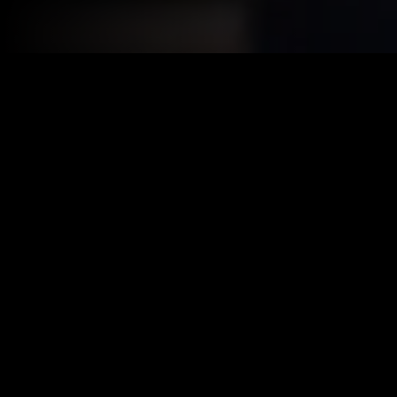
Year:
2024
|
IMDB:
6.5
Genres:
Ação
Comédia
Drama
Similar
Recém-adicionado
Recém-adicio