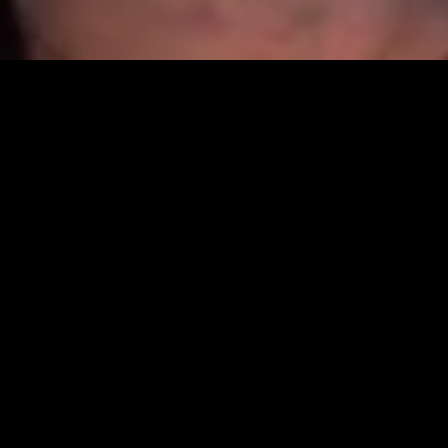
nado
Recém-adicionado
Rec