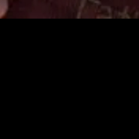
ém-adicionado
Recém-adicionado