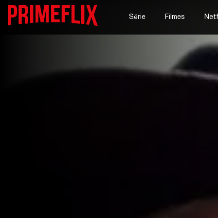
Série
Filmes
Netf