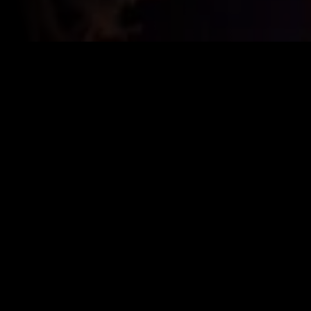
Year:
2023
|
IMDB:
5.8
Genres:
Ação
Suspense
Similar
Recém-adicionado
Recém-adicio