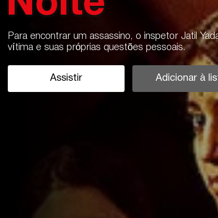
Noite
Para encontrar um assassino, o inspetor Jatil Yada
vítima e suas próprias questões pessoais.
Assistir
Adicionar à lis