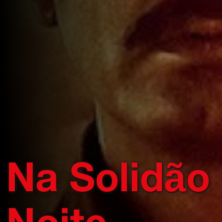
Na Solidão