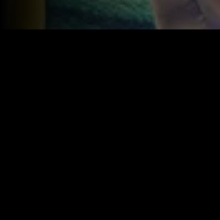
Year:
2024
|
IMDB:
6.6
Genres:
Comédia
Romance
Similar
Recém-adicionado
Recém-adicio