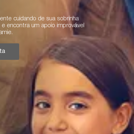
mente cuidando de sua sobrinha
o e encontra um apoio improvável
amie.
ta