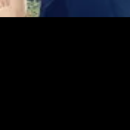
ém-adicionado
Recém-adicionado