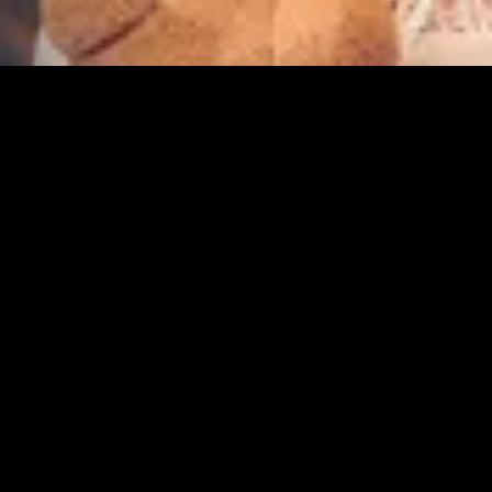
nado
Recém-adicionado
Rec