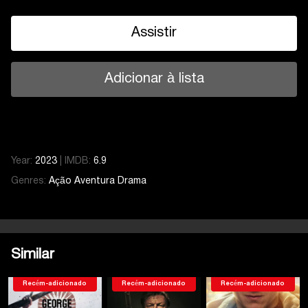
Assistir
Adicionar à lista
Year:
2023
|
IMDB:
6.9
Genres:
Ação
Aventura
Drama
Similar
Recém-adicionado
Recém-adicionado
Recém-adicionado