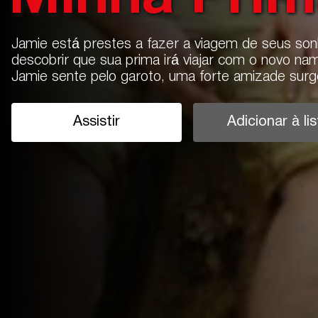
Jamie está prestes a fazer a viagem de seus son
descobrir que sua prima irá viajar com o novo n
Jamie sente pelo garoto, uma forte amizade surge
Assistir
Adicionar à lis