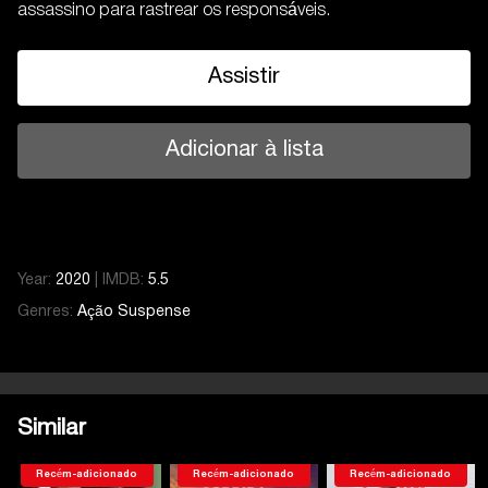
assassino para rastrear os responsáveis.
Assistir
Adicionar à lista
Year:
2020
|
IMDB:
5.5
Genres:
Ação
Suspense
Similar
Recém-adicionado
Recém-adicionado
Recém-adicionado