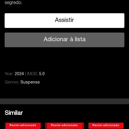
segredo.
Assistir
Adicionar à lista
Year:
2024
|
IMDB:
5.0
Genres:
Suspense
Similar
Recém-adicionado
Recém-adicionado
Recém-adicionado