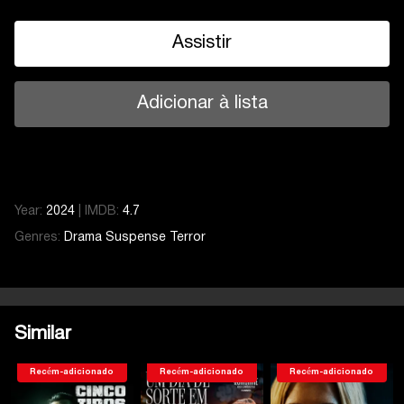
Assistir
Adicionar à lista
Year:
2024
|
IMDB:
4.7
Genres:
Drama
Suspense
Terror
Similar
Recém-adicionado
Recém-adicionado
Recém-adicionado