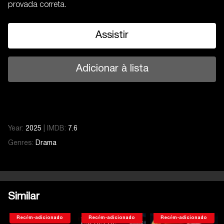
provada correta.
Assistir
Adicionar à lista
Year:
2025
|
IMDB:
7.6
Genres:
Drama
Similar
Recém-adicionado
Recém-adicionado
Recém-adicionado