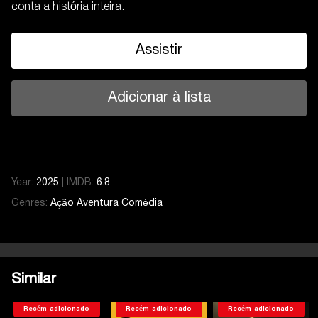
conta a história inteira.
Assistir
Adicionar à lista
Year:
2025
|
IMDB:
6.8
Genres:
Ação
Aventura
Comédia
Temporada 1
Serie 9
Temporada 1
Serie 1
Serie 2
Similar
Serie 3
Serie 4
Recém-adicionado
Recém-adicionado
Recém-adicionado