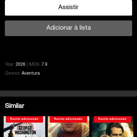
Assistir
Adicionar à lista
Year:
2026
|
IMDB:
7.9
Genres:
Aventura
Temporada 1
Serie 4
Temporada 1
Serie 1
Serie 2
Similar
Serie 3
Serie 4
Recém-adicionado
Recém-adicionado
Recém-adicionado