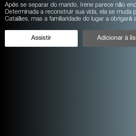
Após se separar do marido, Irene parece não enc
Determinada a reconstruir sua vida, ela se muda 
Catalães, mas a familiaridade do lugar a obrigará
Assistir
Adicionar à lis