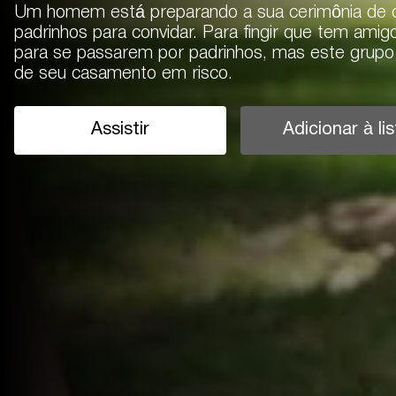
Um homem está preparando a sua cerimônia de 
padrinhos para convidar. Para fingir que tem amig
para se passarem por padrinhos, mas este grupo a
de seu casamento em risco.
Assistir
Adicionar à lis