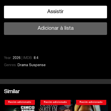
Assistir
Adicionar à lista
Year:
2026
|
IMDB:
8.4
Genres:
Drama
Suspense
Temporada 1
Serie 6
Temporada 1
Serie 1
Serie 2
Similar
Serie 3
Serie 4
Recém-adicionado
Recém-adicionado
Recém-adicionado
Serie 5